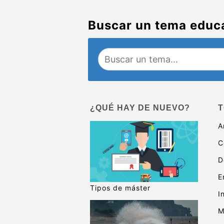
Buscar un tema educ
¿QUÉ HAY DE NUEVO?
T
A
C
D
E
Tipos de máster
I
M