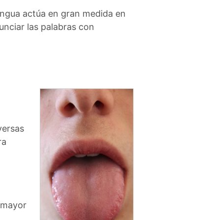
lengua actúa en gran medida en
unciar las palabras con
versas
ra
e mayor
.