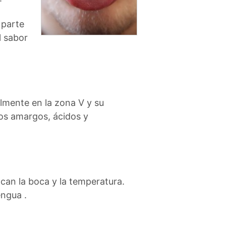
 parte
l sabor
almente en la zona V y su
los amargos, ácidos y
ocan la boca y la temperatura.
engua .