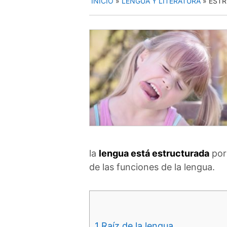
INICIO
»
LENGUA Y LITERATURA
»
ESTR
la
lengua está estructurada
por 
de las funciones de la lengua.
1
Raíz de la lengua.