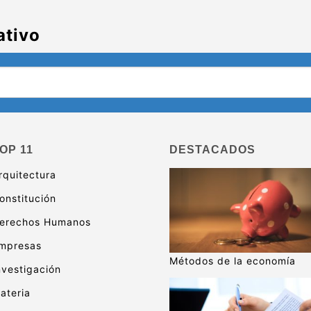
ativo
OP 11
DESTACADOS
rquitectura
onstitución
erechos Humanos
mpresas
Métodos de la economía
nvestigación
ateria