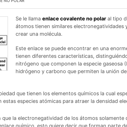
E NO POLAR
Se le llama
enlace covalente no polar
al tipo 
átomos tienen similares electronegatividades
crear una molécula.
Este enlace se puede encontrar en una enor
tienen diferentes características, distinguién
nitrógeno que componen la especie gaseosa (
hidrógeno y carbono que permiten la unión de
piedad que tienen los elementos químicos la cual esp
n estas especies atómicas para atraer la densidad elec
 que la electronegatividad de los átomos solamente d
nlace químico, esto quiere decir que forman parte d