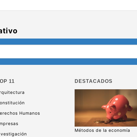
ativo
OP 11
DESTACADOS
rquitectura
onstitución
erechos Humanos
mpresas
Métodos de la economía
nvestigación