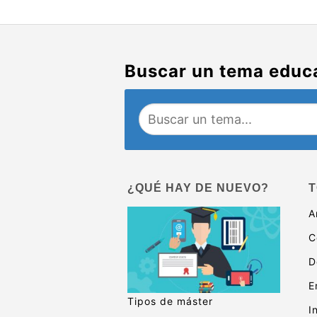
Buscar un tema educ
¿QUÉ HAY DE NUEVO?
T
A
C
D
E
Tipos de máster
I