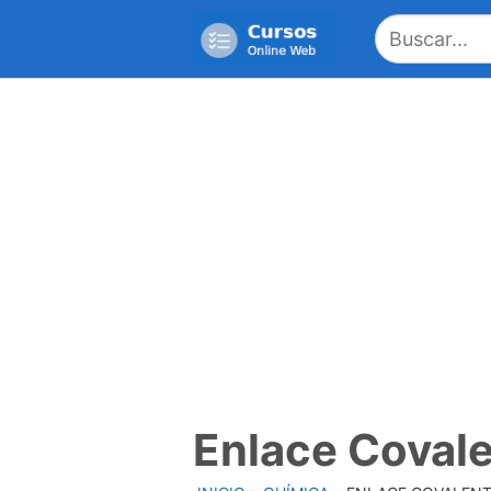
Saltar
al
contenido
Enlace Covale