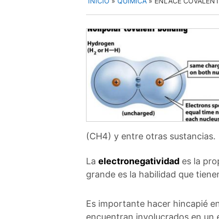
INICIO
»
QUÍMICA
»
ENLACE COVALENT
(CH4) y entre otras sustancias.
La
electronegatividad
es la pro
grande es la habilidad que tiene
Es importante hacer hincapié en
encuentran involucrados en un e