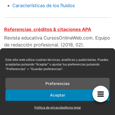
Características de los fluidos
Referencias, créditos & citaciones APA
Revista educativa CursosOnlineWeb.com. Equipo
de redacción profesional. (2018, 02).
Caracteristicas del estado liquido. Escrito por:
Noelia C. Jiménez
. Obtenido en fecha 08, 2026,
Este sitio web utiliza cookies técnicas, analíticas y publicitarias. Puedes
aceptarlas pulsando "Aceptar" o ajustar tus preferencias pulsando
desde el sitio web:
"Preferencias" + "Guardar preferencias".
https://cursosonlineweb.com/caracteristicas-
del-estado-liquido.html
Preferencias
Aceptar
Privacidad
|
Referencias
|
Mapa
|
Contacto
Política de privacidad
Aviso legal