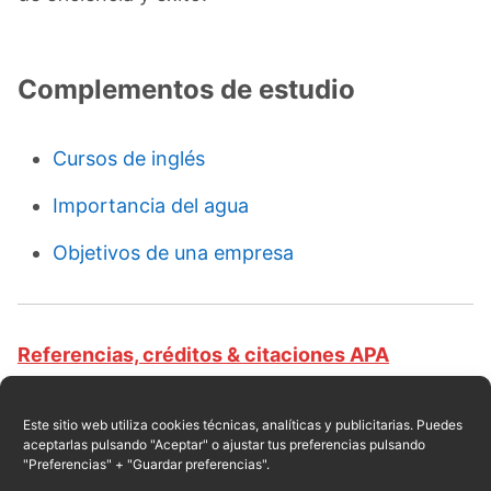
Complementos de estudio
Cursos de inglés
Importancia del agua
Objetivos de una empresa
Referencias, créditos & citaciones APA
Revista educativa CursosOnlineWeb.com. Equipo
de redacción profesional. (2017, 03). Clases de
Este sitio web utiliza cookies técnicas, analíticas y publicitarias. Puedes
aceptarlas pulsando "Aceptar" o ajustar tus preferencias pulsando
efectividad. Escrito por:
Robert de León
.
"Preferencias" + "Guardar preferencias".
Obtenido en fecha 08, 2026, desde el sitio web: