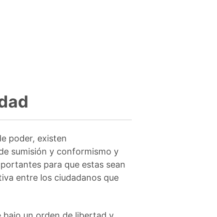
idad
de poder, existen
de sumisión y conformismo y
mportantes para que estas sean
iva entre los ciudadanos que
 bajo un orden de libertad y