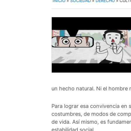
INICIO
»
SOCIEDAD
»
DERECHO
»
CULT
un hecho natural. Ni el hombre
Para lograr esa convivencia en 
costumbres, de modos de compor
de vida. Así mismo, es fundamen
estabilidad social.