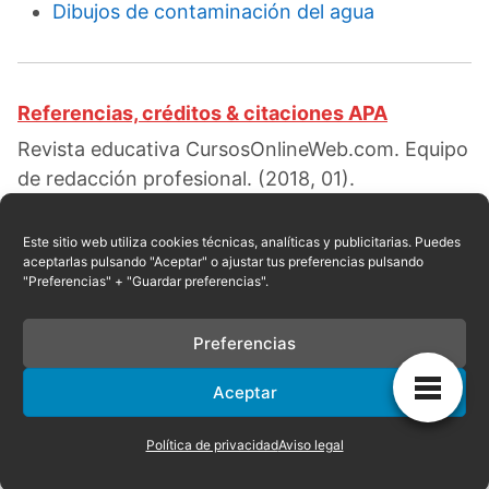
Dibujos de contaminación del agua
Referencias, créditos & citaciones APA
Revista educativa CursosOnlineWeb.com. Equipo
de redacción profesional. (2018, 01).
Consecuencias de la contaminación del agua.
Escrito por:
Carmen L. Valdez
. Obtenido en
Este sitio web utiliza cookies técnicas, analíticas y publicitarias. Puedes
aceptarlas pulsando "Aceptar" o ajustar tus preferencias pulsando
fecha 08, 2026, desde el sitio web:
"Preferencias" + "Guardar preferencias".
https://cursosonlineweb.com/consecuencias-de-
la-contaminacion-del-agua.html
Preferencias
Aceptar
Privacidad
|
Referencias
|
Mapa
|
Contacto
Política de privacidad
Aviso legal