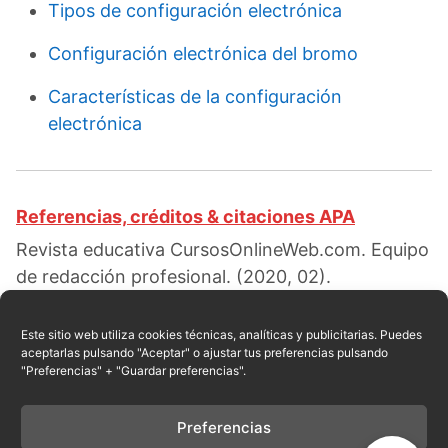
Tipos de configuración electrónica
Configuración electrónica del bromo
Características de la configuración
electrónica
Referencias, créditos & citaciones APA
Revista educativa CursosOnlineWeb.com. Equipo
de redacción profesional. (2020, 02).
Configuración electrónica del azufre. Escrito por:
Rossi Rosario
. Obtenido en fecha 08, 2026,
Este sitio web utiliza cookies técnicas, analíticas y publicitarias. Puedes
aceptarlas pulsando "Aceptar" o ajustar tus preferencias pulsando
desde el sitio web:
"Preferencias" + "Guardar preferencias".
https://cursosonlineweb.com/configuracion-
electronica-del-azufre.html
Preferencias