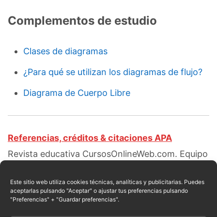
Complementos de estudio
Clases de diagramas
¿Para qué se utilizan los diagramas de flujo?
Diagrama de Cuerpo Libre
Referencias, créditos & citaciones APA
Revista educativa CursosOnlineWeb.com. Equipo
de redacción profesional. (2020, 03). ¿Cómo
hacer un diagrama de flujo?. Escrito por:
Red
Este sitio web utiliza cookies técnicas, analíticas y publicitarias. Puedes
aceptarlas pulsando "Aceptar" o ajustar tus preferencias pulsando
educativa
. Obtenido en fecha 08, 2026, desde el
"Preferencias" + "Guardar preferencias".
sitio web:
https://cursosonlineweb.com/como-