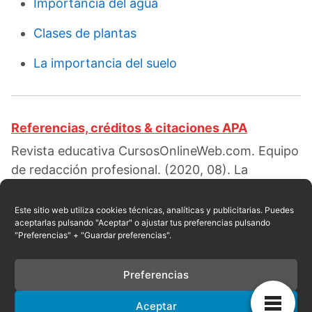
Importancia del agua
Clases de plantas
La importancia del suelo
Referencias, créditos & citaciones APA
Revista educativa CursosOnlineWeb.com. Equipo
de redacción profesional. (2020, 08). La
clasificación de los suelos. Escrito por:
Red
educativa
. Obtenido en fecha 08, 2026, desde el
Este sitio web utiliza cookies técnicas, analíticas y publicitarias. Puedes
aceptarlas pulsando "Aceptar" o ajustar tus preferencias pulsando
sitio web:
"Preferencias" + "Guardar preferencias".
https://cursosonlineweb.com/clasificacion-de-
los-suelos.html
Preferencias
Aceptar