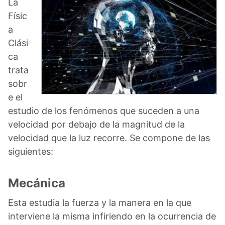
La
Físic
a
Clási
ca
trata
sobr
e el
estudio de los fenómenos que suceden a una
velocidad por debajo de la magnitud de la
velocidad que la luz recorre. Se compone de las
siguientes:
Mecánica
Esta estudia la fuerza y la manera en la que
interviene la misma infiriendo en la ocurrencia de