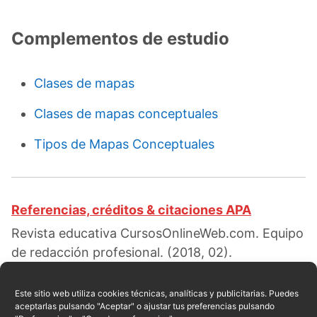
Complementos de estudio
Clases de mapas
Clases de mapas conceptuales
Tipos de Mapas Conceptuales
Referencias, créditos & citaciones APA
Revista educativa CursosOnlineWeb.com. Equipo
de redacción profesional. (2018, 02).
Caracteristicas del mapa conceptual. Escrito por:
Isabella G. Ortiz
. Obtenido en fecha 08, 2026,
Este sitio web utiliza cookies técnicas, analíticas y publicitarias. Puedes
aceptarlas pulsando "Aceptar" o ajustar tus preferencias pulsando
desde el sitio web: