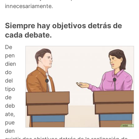
innecesariamente.
Siempre hay objetivos detrás de
cada debate.
De
pen
dien
do
del
tipo
de
deb
ate,
pue
den