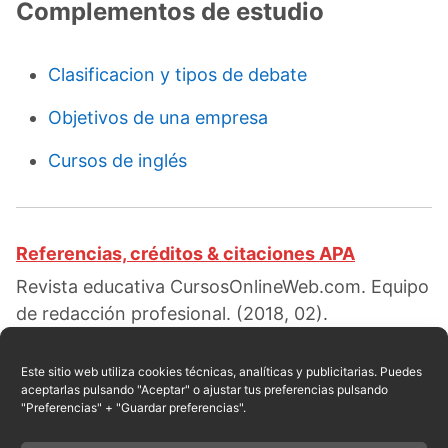
Complementos de estudio
Clasificacion y tipos de debate
Objetivos de una empresa
Cursos de inglés
Referencias, créditos & citaciones APA
Revista educativa CursosOnlineWeb.com. Equipo
de redacción profesional. (2018, 02).
Caracteristicas del debate. Escrito por:
Isabella
G. Ortiz
. Obtenido en fecha 08, 2026, desde el
Este sitio web utiliza cookies técnicas, analíticas y publicitarias. Puedes
aceptarlas pulsando "Aceptar" o ajustar tus preferencias pulsando
sitio web:
"Preferencias" + "Guardar preferencias".
https://cursosonlineweb.com/caracteristicas-