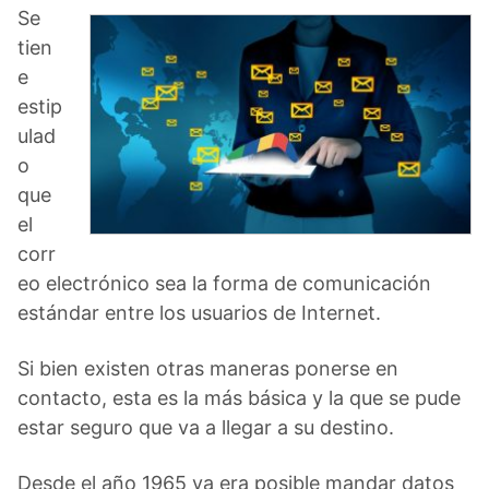
Se
tien
e
estip
ulad
o
que
el
corr
eo electrónico sea la forma de comunicación
estándar entre los usuarios de Internet.
Si bien existen otras maneras ponerse en
contacto, esta es la más básica y la que se pude
estar seguro que va a llegar a su destino.
Desde el año 1965 ya era posible mandar datos