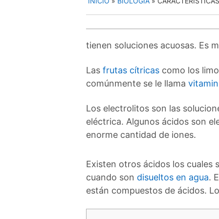
INICIO
»
BIOLOGÍA
»
CARACTERÍSTICAS
tienen soluciones acuosas. Es 
Las
frutas cítricas
como los limon
comúnmente se le llama
vitamin
Los electrolitos son las solucio
eléctrica. Algunos ácidos son el
enorme cantidad de iones.
Existen otros ácidos los cuales
cuando son
disueltos en agua
. 
están compuestos de ácidos. Lo