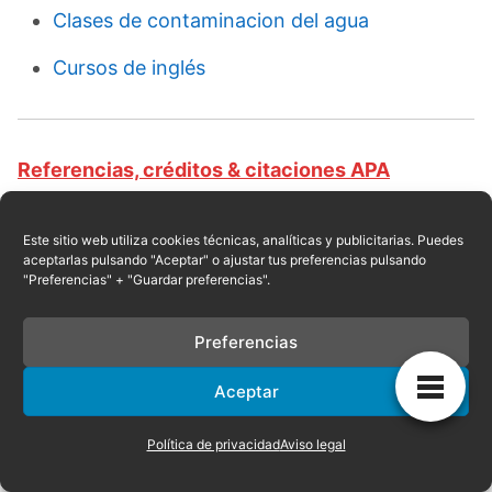
Clases de contaminacion del agua
Cursos de inglés
Referencias, créditos & citaciones APA
Revista educativa CursosOnlineWeb.com. Equipo
de redacción profesional. (2015, 06). Clases de
Este sitio web utiliza cookies técnicas, analíticas y publicitarias. Puedes
aceptarlas pulsando "Aceptar" o ajustar tus preferencias pulsando
agua. Escrito por:
Jeanionil Jimeno
. Obtenido en
"Preferencias" + "Guardar preferencias".
fecha 08, 2026, desde el sitio web:
https://cursosonlineweb.com/agua.html
Preferencias
Aceptar
Privacidad
|
Referencias
|
Mapa
|
Contacto
Política de privacidad
Aviso legal