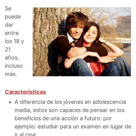
Se
puede
dar
entre
los 18 y
21
años,
incluso
más.
Características
A diferencia de los jóvenes en adolescencia
media, estos son capaces de pensar en los
beneficios de una acción a futuro: por
ejemplo: estudiar para un examen en lugar de
ir al cine.