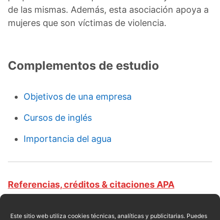
de las mismas. Además, esta asociación apoya a
mujeres que son víctimas de violencia.
Complementos de estudio
Objetivos de una empresa
Cursos de inglés
Importancia del agua
Referencias, créditos & citaciones APA
Revista educativa CursosOnlineWeb.com. Equipo
de redacción profesional. (2017, 06). Clases de
Este sitio web utiliza cookies técnicas, analíticas y publicitarias. Puedes