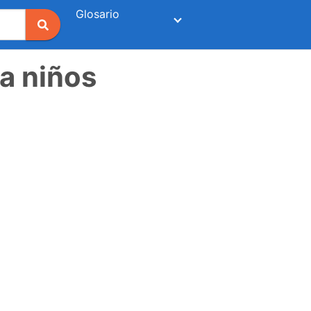
Glosario
ra niños