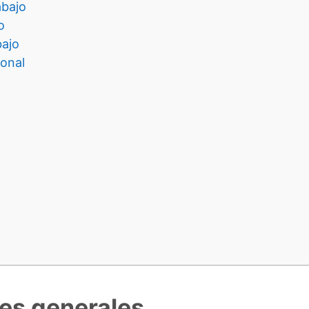
abajo
o
ajo
onal
des generales