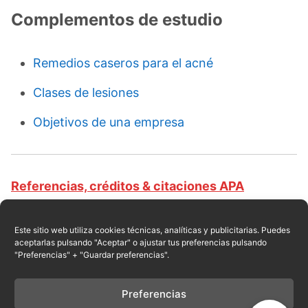
Complementos de estudio
Remedios caseros para el acné
Clases de lesiones
Objetivos de una empresa
Referencias, créditos & citaciones APA
Revista educativa CursosOnlineWeb.com. Equipo
de redacción profesional. (2017, 02). Clases de
Este sitio web utiliza cookies técnicas, analíticas y publicitarias. Puedes
aceptarlas pulsando "Aceptar" o ajustar tus preferencias pulsando
acné. Escrito por:
Jeanionil Jimeno
. Obtenido en
"Preferencias" + "Guardar preferencias".
fecha 08, 2026, desde el sitio web:
https://cursosonlineweb.com/acne.html
Preferencias