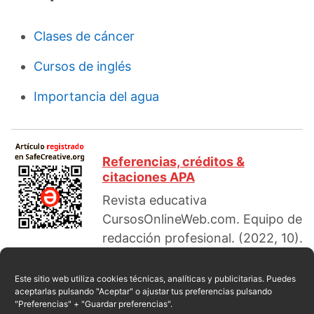
Clases de cáncer
Cursos de inglés
Importancia del agua
Referencias, créditos &
citaciones APA
Revista educativa
CursosOnlineWeb.com. Equipo de
redacción profesional. (2022, 10).
Inmunoterapia: historia, tipos y pros y contras.
Escrito por:
Javier García
. Obtenido en fecha 08,
Este sitio web utiliza cookies técnicas, analíticas y publicitarias. Puedes
aceptarlas pulsando "Aceptar" o ajustar tus preferencias pulsando
2026, desde el sitio web:
"Preferencias" + "Guardar preferencias".
https://cursosonlineweb.com/ventajas-