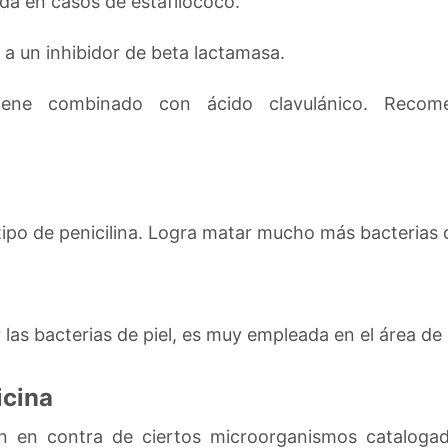
ada en casos de estafilococo.
o a un inhibidor de beta lactamasa.
iene combinado con ácido clavulánico. Recom
tipo de penicilina. Logra matar mucho más bacterias q
as bacterias de piel, es muy empleada en el área de
icina
an en contra de ciertos microorganismos catalog