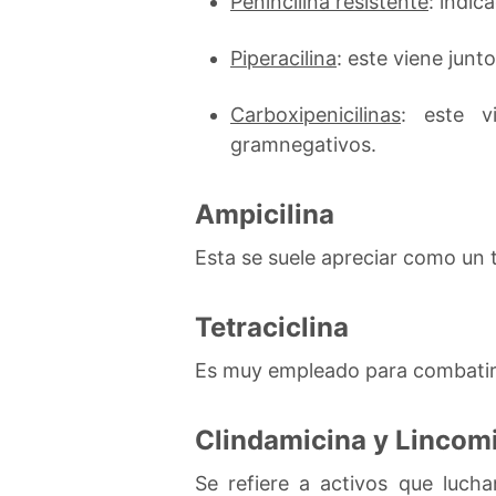
Peníncilina resistente
: indic
Piperacilina
: este viene junt
Carboxipenicilinas
: este v
gramnegativos.
Ampicilina
Esta se suele apreciar como un 
Tetraciclina
Es muy empleado para combatir l
Clindamicina y Lincom
Se refiere a activos que luch