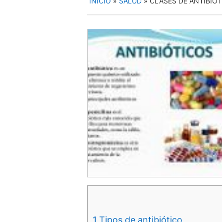
INICIO
»
SALUD
»
CLASES DE ANTIBIO
1
Tipos de antibiótico