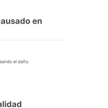
 causado en
usando el daño.
alidad