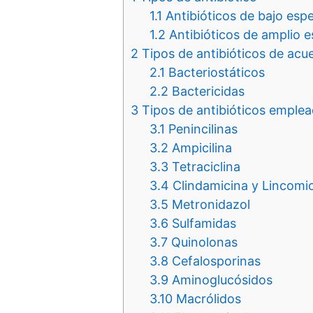
1.1
Antibióticos de bajo esp
1.2
Antibióticos de amplio 
2
Tipos de antibióticos de acue
2.1
Bacteriostáticos
2.2
Bactericidas
3
Tipos de antibióticos emplea
3.1
Penincilinas
3.2
Ampicilina
3.3
Tetraciclina
3.4
Clindamicina y Lincomi
3.5
Metronidazol
3.6
Sulfamidas
3.7
Quinolonas
3.8
Cefalosporinas
3.9
Aminoglucósidos
3.10
Macrólidos