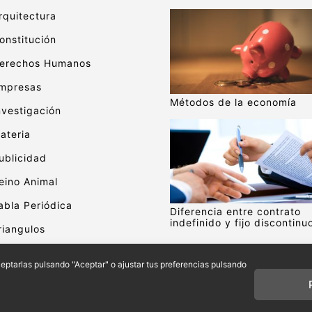
rquitectura
onstitución
erechos Humanos
mpresas
Métodos de la economía
nvestigación
ateria
ublicidad
eino Animal
abla Periódica
Diferencia entre contrato
indefinido y fijo discontinu
riangulos
alor
aceptarlas pulsando "Aceptar" o ajustar tus preferencias pulsando