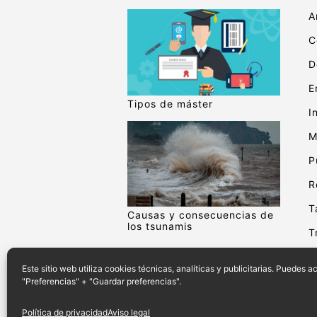
A
C
D
E
Tipos de máster
I
M
P
R
T
Causas y consecuencias de
los tsunamis
T
V
Este sitio web utiliza cookies técnicas, analíticas y publicitarias. Puedes 
"Preferencias" + "Guardar preferencias".
Política de privacidad
Aviso legal