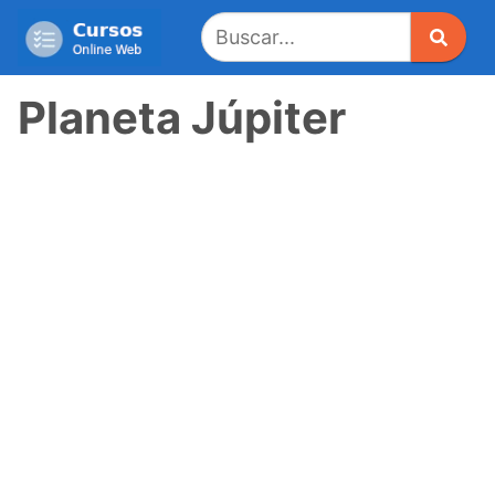
Saltar
al
contenido
Planeta Júpiter