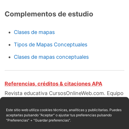
Complementos de estudio
Clases de mapas
Tipos de Mapas Conceptuales
Clases de mapas conceptuales
Referencias, créditos & citaciones APA
Revista educativa CursosOnlineWeb.com. Equipo
de redacción profesional. (2017, 01). Clases de
mapas geográficos. Escrito por:
Robert de León
.
Este sitio web utiliza cookies técnicas, analíticas y publicitarias. Puedes
aceptarlas pulsando "Aceptar" o ajustar tus preferencias pulsando
Obtenido en fecha 08, 2026, desde el sitio web:
"Preferencias" + "Guardar preferencias".
https://cursosonlineweb.com/mapas-