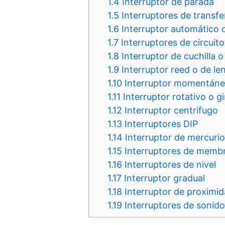
1.4
Interruptor de parada
1.5
Interruptores de transfe
1.6
Interruptor automático 
1.7
Interruptores de circuito
1.8
Interruptor de cuchilla 
1.9
Interruptor reed o de le
1.10
Interruptor momentán
1.11
Interruptor rotativo o gi
1.12
Interruptor centrifugo
1.13
Interruptores DIP
1.14
Interruptor de mercurio
1.15
Interruptores de membr
1.16
Interruptores de nivel
1.17
Interruptor gradual
1.18
Interruptor de proximid
1.19
Interruptores de sonido