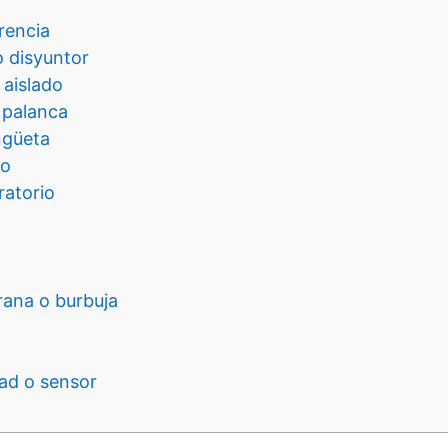
rencia
o disyuntor
 aislado
o palanca
ngüeta
eo
ratorio
ana o burbuja
ad o sensor