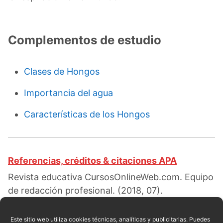
Complementos de estudio
Clases de Hongos
Importancia del agua
Características de los Hongos
Referencias, créditos & citaciones APA
Revista educativa CursosOnlineWeb.com. Equipo
de redacción profesional. (2018, 07).
Importancia de los hongos. Escrito por:
Rossi
Rosario
. Obtenido en fecha 08, 2026, desde el
Este sitio web utiliza cookies técnicas, analíticas y publicitarias. Puedes