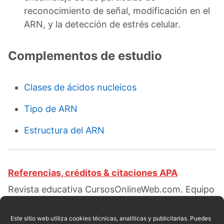
reconocimiento de señal, modificación en el
ARN, y la detección de estrés celular.
Complementos de estudio
Clases de ácidos nucleicos
Tipo de ARN
Estructura del ARN
Referencias, créditos & citaciones APA
Revista educativa CursosOnlineWeb.com. Equipo
de redacción profesional. (2018, 06). Funciones
del nucléolo. Escrito por:
Carmen L. Valdez
.
Este sitio web utiliza cookies técnicas, analíticas y publicitarias. Puedes