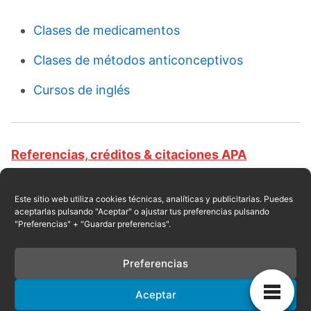
Clases de medicamentos
Clases de métodos anticonceptivos
Cursos de inglés
Referencias, créditos & citaciones APA
Revista educativa CursosOnlineWeb.com. Equipo
de redacción profesional. (2017, 02). Tipos de
Este sitio web utiliza cookies técnicas, analíticas y publicitarias. Puedes
aceptarlas pulsando "Aceptar" o ajustar tus preferencias pulsando
farmacia. Escrito por:
Jeanionil Jimeno
.
"Preferencias" + "Guardar preferencias".
Obtenido en fecha 08, 2026, desde el sitio web:
https://cursosonlineweb.com/farmacia.html
Preferencias
Aceptar