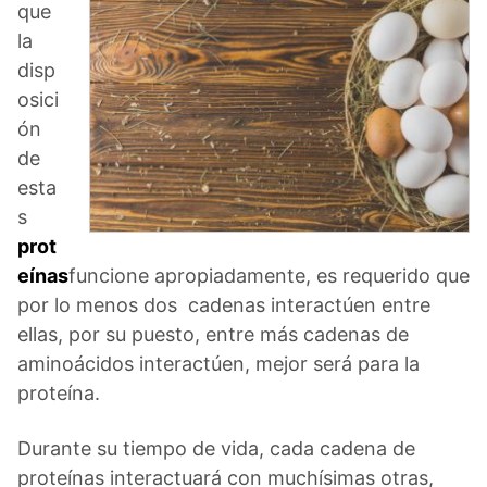
que
la
disp
osici
ón
de
esta
s
prot
eínas
funcione apropiadamente, es requerido que
por lo menos dos cadenas interactúen entre
ellas, por su puesto, entre más cadenas de
aminoácidos interactúen, mejor será para la
proteína.
Durante su tiempo de vida, cada cadena de
proteínas interactuará con muchísimas otras,