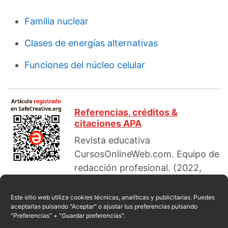
Familia nuclear
Clases de energías alternativas
Funciones del núcleo celular
Referencias, créditos &
citaciones APA
Revista educativa
CursosOnlineWeb.com. Equipo de
redacción profesional. (2022,
08). Ventajas y desventajas de la energía nuclear.
Escrito por:
Javier García
. Obtenido en fecha 08,
Este sitio web utiliza cookies técnicas, analíticas y publicitarias. Puedes
aceptarlas pulsando "Aceptar" o ajustar tus preferencias pulsando
2026, desde el sitio web:
"Preferencias" + "Guardar preferencias".
https://cursosonlineweb.com/energia-nuclear-