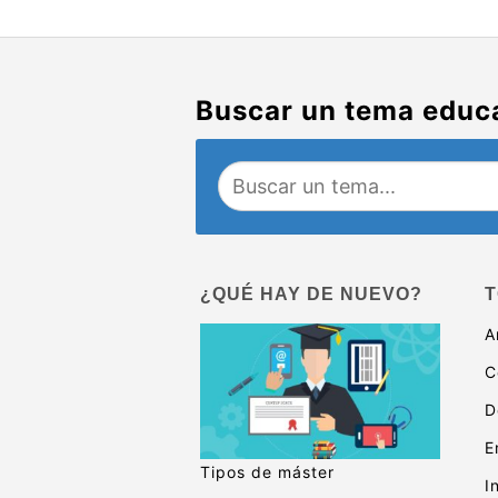
Buscar un tema educ
¿QUÉ HAY DE NUEVO?
T
A
C
D
E
Tipos de máster
I