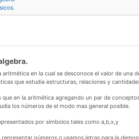
sicos.
algebra.
a aritmética en la cual se desconoce el valor de una d
icas que estudia estructuras, relaciones y cantidade
s que en la aritmética agregando un par de conceptos
tudia los números de el modo mas general posible.
epresentados por símbolos tales como a,b,x,y
ra representar números o usamos letras para la demos