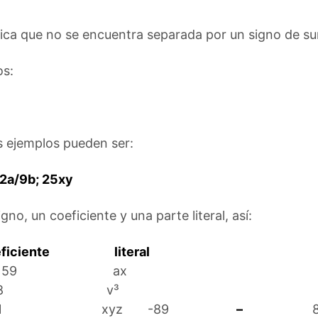
aica que no se encuentra separada por un signo de s
nos:
 ejemplos pueden ser:
 2a/9b; 25xy
no, un coeficiente y una parte literal, así:
ficiente
literal
 59 ax
8 v³
 xyz -89
–
8