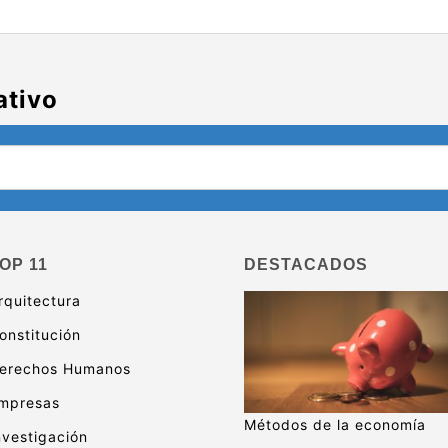
ativo
OP 11
DESTACADOS
rquitectura
onstitución
erechos Humanos
mpresas
Métodos de la economía
nvestigación