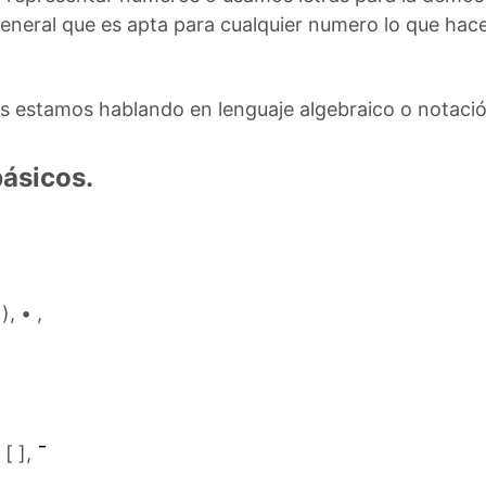
neral que es apta para cualquier numero lo que hace
las estamos hablando en lenguaje algebraico o notació
ásicos.
, • ,
[ ],
¯