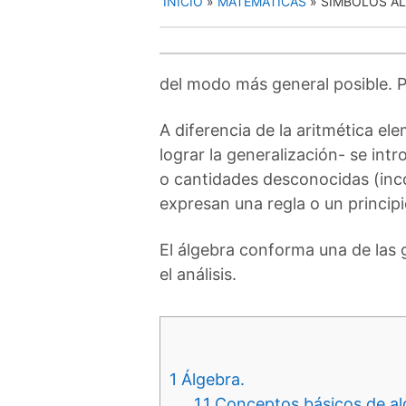
INICIO
»
MATEMÁTICAS
»
SÍMBOLOS AL
del modo más general posible. P
A diferencia de la aritmética el
lograr la generalización- se in
o cantidades desconocidas (incó
expresan una regla o un principi
El álgebra conforma una de las 
el análisis.
1
Álgebra.
1.1
Conceptos básicos de al