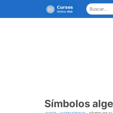
Saltar
al
contenido
Símbolos alge