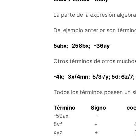
La parte de la expresión algebr
Del ejemplo anterior son térmi
5abx; 258bx; -36ay
Otros términos de otros muchos
-4k; 3x/4mn; 5/3√y; 5d; 6z/7;
Todos los términos poseen un sig
Término
Signo
coe
-59ax –
8v³ + 
xyz + 1