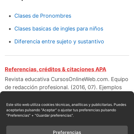
Clases de Pronombres
Clases basicas de ingles para niños
Diferencia entre sujeto y sustantivo
Referencias, créditos & citaciones APA
Revista educativa CursosOnlineWeb.com. Equipo
de redacción profesional. (2016, 07). Ejemplos
de pronombres relativos. Escrito por:
Red
educativa
. Obtenido en fecha 08, 2026, desde el
Este sitio web utiliza cookies técnicas, analíticas y publicitarias. Puedes
aceptarlas pulsando "Aceptar" o ajustar tus preferencias pulsando
sitio web:
"Preferencias" + "Guardar preferencias".
https://cursosonlineweb.com/ejemplos-de-
pronombres-relativos.html
Preferencias