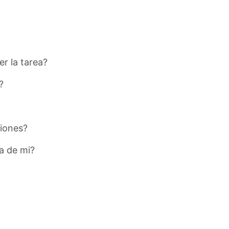
r la tarea?
?
ciones?
a de mi?