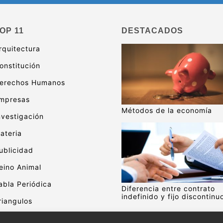
OP 11
DESTACADOS
rquitectura
onstitución
erechos Humanos
mpresas
Métodos de la economía
nvestigación
ateria
ublicidad
eino Animal
abla Periódica
Diferencia entre contrato
indefinido y fijo discontinu
riangulos
alor