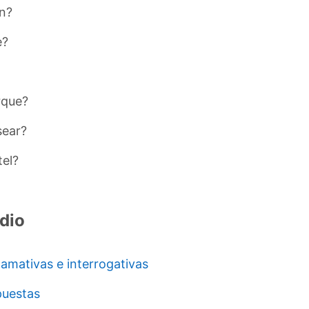
ón?
e?
rque?
sear?
tel?
dio
lamativas e interrogativas
puestas