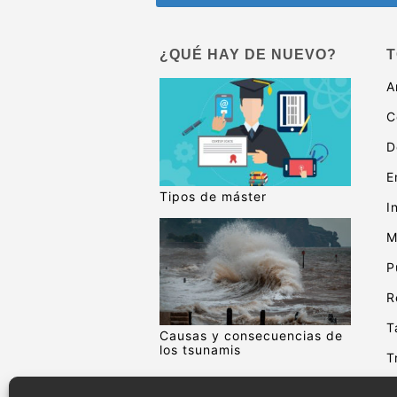
¿QUÉ HAY DE NUEVO?
T
A
C
D
E
Tipos de máster
I
M
P
R
T
Causas y consecuencias de
los tsunamis
T
V