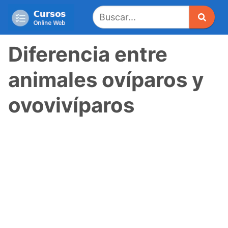
Saltar
al
contenido
Diferencia entre
animales ovíparos y
ovovivíparos