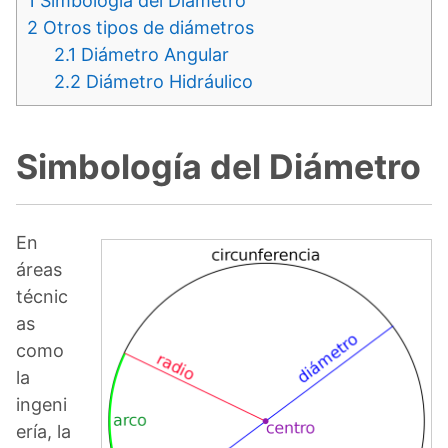
1
Simbología del Diámetro
2
Otros tipos de diámetros
2.1
Diámetro Angular
2.2
Diámetro Hidráulico
Simbología del Diámetro
En
áreas
técnic
as
como
la
ingeni
ería, la