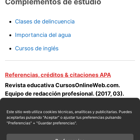
Complementos de estudio
Clases de delincuencia
Importancia del agua
Cursos de inglés
Referencias, créditos & citaciones APA
Revista educativa CursosOnlineWeb.com.
Equipo de redacción profesional. (2017, 03).
Clases de delincuencia organizada. Escrito por:
Raul E. Encarnación
. Obtenido en fecha 08,
Este sitio web utiliza cookies técnicas, analíticas y publicitarias. Puedes
aceptarlas pulsando "Aceptar" o ajustar tus preferencias pulsando
2026, desde el sitio web:
"Preferencias" + "Guardar preferencias".
https://cursosonlineweb.com/delincuencia-
organizada.html