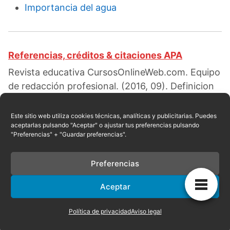
Importancia del agua
Referencias, créditos & citaciones APA
Revista educativa CursosOnlineWeb.com. Equipo
de redacción profesional. (2016, 09). Definicion
de comensalismo y ejemplos. Escrito por:
Red
educativa
. Obtenido en fecha 08, 2026, desde el
Este sitio web utiliza cookies técnicas, analíticas y publicitarias. Puedes
aceptarlas pulsando "Aceptar" o ajustar tus preferencias pulsando
sitio web:
"Preferencias" + "Guardar preferencias".
https://cursosonlineweb.com/definicion-de-
comensalismo-y-ejemplos.html
Preferencias
Aceptar
Privacidad
|
Referencias
|
Mapa
|
Contacto
Política de privacidad
Aviso legal