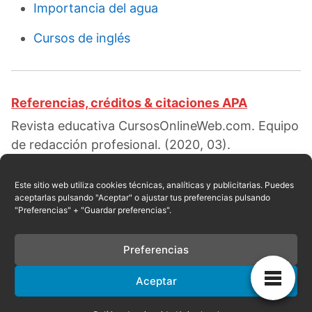
Importancia del agua
Cursos de inglés
Referencias, créditos & citaciones APA
Revista educativa CursosOnlineWeb.com. Equipo
de redacción profesional. (2020, 03).
Configuración electrónica del fósforo. Escrito
por:
Rossi Rosario
. Obtenido en fecha 08, 2026,
Este sitio web utiliza cookies técnicas, analíticas y publicitarias. Puedes
aceptarlas pulsando "Aceptar" o ajustar tus preferencias pulsando
desde el sitio web:
"Preferencias" + "Guardar preferencias".
https://cursosonlineweb.com/configuracion-
electronica-del-fosforo.html
Preferencias
Aceptar
Privacidad
|
Referencias
|
Mapa
|
Contacto