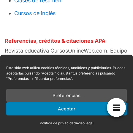
Clases de resumen
Cursos de inglés
Referencias, créditos & citaciones APA
Revista educativa CursosOnlineWeb.com. Equipo
de redacción profesional. (2019, 08). ¿Cómo
elaborar un cuadro sinóptico?. Escrito por:
Red
Este sitio web utiliza cookies técnicas, analíticas y publicitarias. Puedes
aceptarlas pulsando "Aceptar" o ajustar tus preferencias pulsando
educativa
. Obtenido en fecha 08, 2026, desde el
"Preferencias" + "Guardar preferencias".
sitio web:
https://cursosonlineweb.com/como-
elaborar-un-cuadro-sinoptico.html
Preferencias
Aceptar
Privacidad
|
Referencias
|
Mapa
|
Contacto
Política de privacidad
Aviso legal