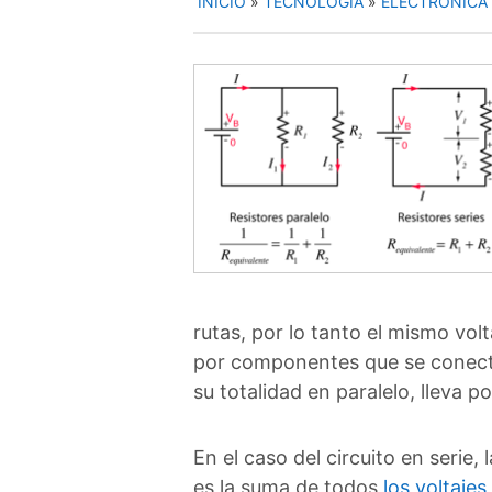
INICIO
»
TECNOLOGÍA
»
ELECTRÓNICA
rutas, por lo tanto el mismo vo
por componentes que se conecta
su totalidad en paralelo, lleva p
En el caso del circuito en serie
es la suma de todos
los voltajes