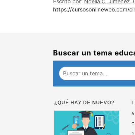
Escrito por:
Noelia C. Jiménez
. 
https://cursosonlineweb.com/cir
Buscar un tema educ
¿QUÉ HAY DE NUEVO?
T
A
C
D