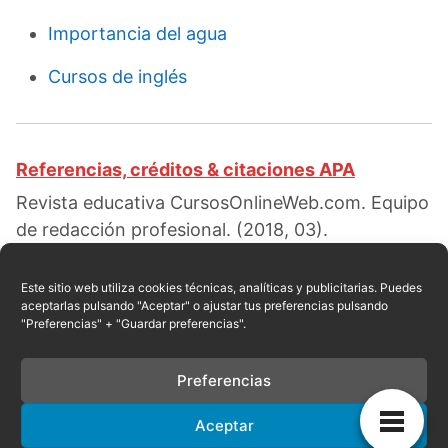
Importancia del agua
Cursos de inglés
Referencias, créditos & citaciones APA
Revista educativa CursosOnlineWeb.com. Equipo
de redacción profesional. (2018, 03).
Caracteristicas del neoclasicismo. Escrito por:
Raul E. Encarnación
. Obtenido en fecha 08,
Este sitio web utiliza cookies técnicas, analíticas y publicitarias. Puedes
aceptarlas pulsando "Aceptar" o ajustar tus preferencias pulsando
2026, desde el sitio web:
"Preferencias" + "Guardar preferencias".
https://cursosonlineweb.com/caracteristicas-
del-neoclasicismo.html
Preferencias
Aceptar