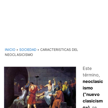
INICIO
»
SOCIEDAD
»
CARACTERISTICAS DEL
NEOCLASICISMO
Este
término,
neoclasic
ismo
(“nuevo
clasicism
o»)
, se