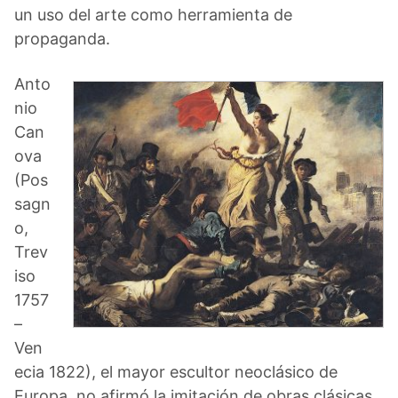
un uso del arte como herramienta de
propaganda.
Anto
nio
Can
ova
(Pos
sagn
o,
Trev
iso
1757
–
Ven
ecia 1822), el mayor escultor neoclásico de
Europa, no afirmó la imitación de obras clásicas,