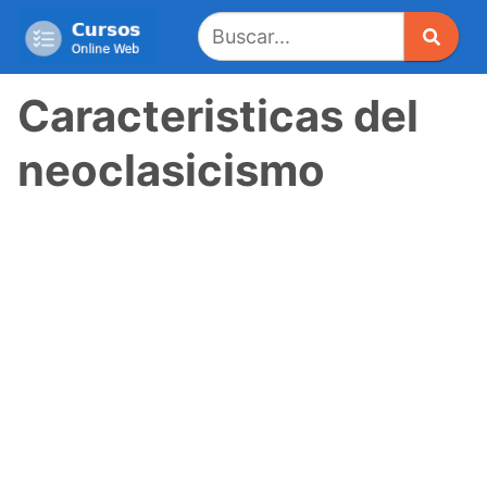
Saltar
al
contenido
Caracteristicas del
neoclasicismo