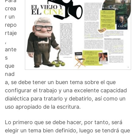
Para
crea
r un
repo
rtaje
,
ante
s
que
nad
a, se debe tener un buen tema sobre el que
configurar el trabajo y una excelente capacidad
dialéctica para tratarlo y debatirlo, así como un
uso apropiado de la escritura.
Lo primero que se debe hacer, por tanto, será
elegir un tema bien definido, luego se tendrá que