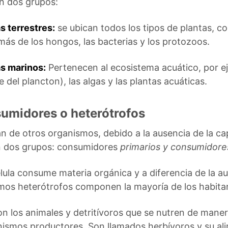
en dos grupos:
 terrestres:
se ubican todos los tipos de plantas, co
más de los hongos, las bacterias y los protozoos.
s marinos:
Pertenecen al ecosistema acuático, por ej
 del plancton), las algas y las plantas acuáticas.
umidores o heterótrofos
 de otros organismos, debido a la ausencia de la ca
en dos grupos: consumidores
primarios y consumidore
célula consume materia orgánica y a diferencia de la a
mos heterótrofos componen la mayoría de los habitan
on los animales y detritívoros que se nutren de mane
anismos productores. Son llamados herbívoros y su a