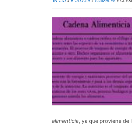
INICIO
»
BIOLOGÍA
»
ANIMALES
»
CLAS
alimenticia
, ya que proviene de