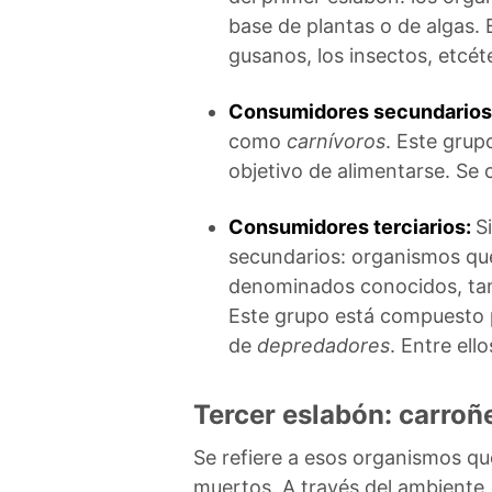
base de plantas o de algas. 
gusanos, los insectos, etcét
Consumidores secundarios
como
carnívoros
. Este grup
objetivo de alimentarse. Se c
Consumidores terciarios:
S
secundarios: organismos que
denominados conocidos, t
Este grupo está compuesto p
de
depredadores
. Entre ell
Tercer eslabón: carroñ
Se refiere a esos organismos qu
muertos. A través del ambiente,