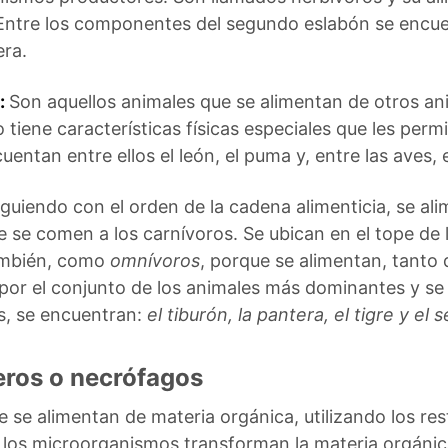
Entre los componentes del segundo eslabón se encuent
era.
:
Son aquellos animales que se alimentan de otros an
o tiene características físicas especiales que les permi
uentan entre ellos el león, el puma y, entre las aves, e
iguiendo con el orden de la cadena alimenticia, se a
 se comen a los carnívoros. Se ubican en el tope de 
ambién, como
omnívoros
, porque se alimentan, tanto
or el conjunto de los animales más dominantes y se
os, se encuentran:
el tiburón, la pantera, el tigre y el
eros o necrófagos
e se alimentan de materia orgánica, utilizando los 
 los microorganismos transforman la materia orgánica