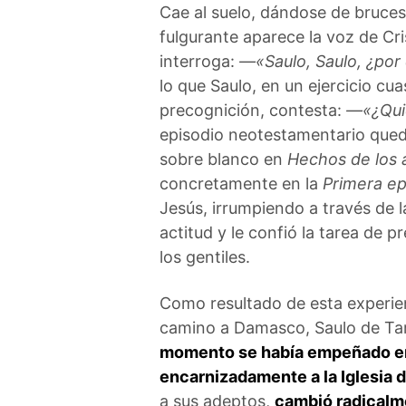
Cae al suelo, dándose de bruces
fulgurante aparece la voz de Cri
interroga:
—«Saulo, Saulo, ¿por
lo que Saulo, en un ejercicio cua
precognición, contesta:
—«¿Qui
episodio neotestamentario que
sobre blanco en
Hechos de los 
concretamente en la
Primera epí
Jesús, irrumpiendo a través de l
actitud y le confió la tarea de p
los gentiles.
Como resultado de esta experien
camino a Damasco, Saulo de Ta
momento se había empeñado en
encarnizadamente a la Iglesia 
a sus adeptos,
cambió radicalm