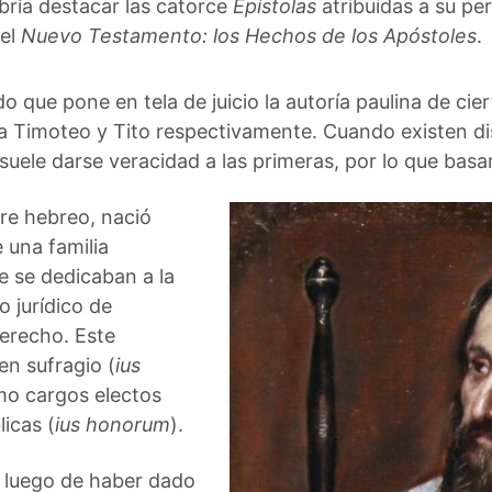
bría destacar las catorce
Epístolas
atribuidas a su per
del
Nuevo Testamento: los Hechos de los Apóstoles
.
ado que pone en tela de juicio la autoría paulina de cie
 a Timoteo y Tito respectivamente. Cuando existen di
 suele darse veracidad a las primeras, por lo que bas
bre hebreo, nació
e una familia
e se dedicaban a la
o jurídico de
erecho. Este
 en sufragio (
ius
mo cargos electos
icas (
ius honorum
).
 luego de haber dado