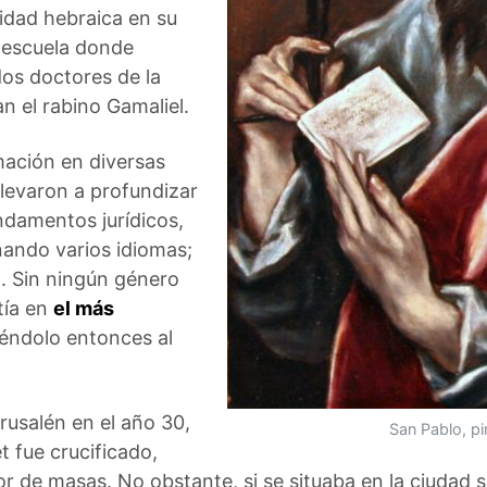
idad hebraica en su
a escuela donde
os doctores de la
n el rabino Gamaliel.
rmación en diversas
llevaron a profundizar
fundamentos jurídicos,
nando varios idiomas;
o. Sin ningún género
tía en
el más
iéndolo entonces al
rusalén en el año 30,
San Pablo, pi
t fue crucificado,
r de masas. No obstante, si se situaba en la ciudad 