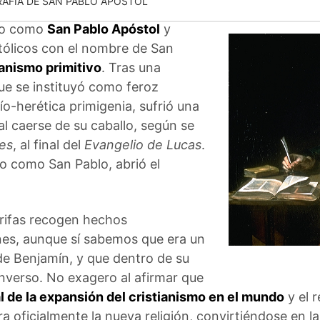
RAFÍA DE SAN PABLO APÓSTOL
do como
San Pablo Apóstol
y
atólicos con el nombre de San
ianismo primitivo
. Tras una
que se instituyó como feroz
ío-herética primigenia, sufrió una
 caerse de su caballo, según se
es
, al final del
Evangelio de Lucas
.
o como San Pablo, abrió el
crifas recogen hechos
nes, aunque sí sabemos que era un
 de Benjamín, y que dentro de su
converso. No exagero al afirmar que
al de la expansión del cristianismo en el mundo
y el 
a oficialmente la nueva religión, convirtiéndose en l