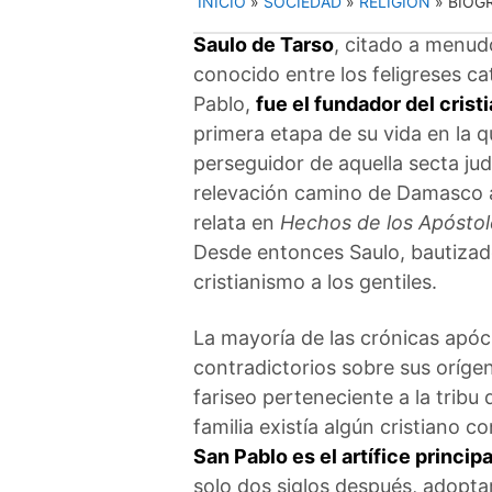
INICIO
»
SOCIEDAD
»
RELIGIÓN
»
BIOG
Saulo de Tarso
, citado a menu
conocido entre los feligreses c
Pablo,
fue el fundador del crist
primera etapa de su vida en la 
perseguidor de aquella secta jud
relevación camino de Damasco al
relata en
Hechos de los Apóstol
Desde entonces Saulo, bautizad
cristianismo a los gentiles.
La mayoría de las crónicas apó
contradictorios sobre sus oríge
fariseo perteneciente a la tribu
familia existía algún cristiano 
San Pablo es el artífice princip
solo dos siglos después, adoptar