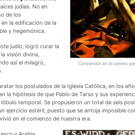
aíces judías. No en
o de los
n la edificación de la
able y hegemónica.
te judío, logró curar la
a visión divina,
o así el milagro,
Conversión en el camino pa
.
tar los postulados de la Iglesia Católica, en los añ
an la hipótesis de que Pablo de Tarso y sus experienc
l lóbulo temporal. Se propusieron un total de seis po
un ejercicio estéril, puesto que se antoja imposible co
vivió en el comienzo de nuestra era.
asco y Arabia,