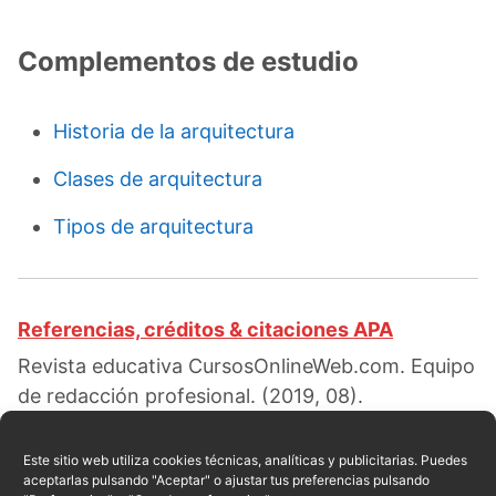
Complementos de estudio
Historia de la arquitectura
Clases de arquitectura
Tipos de arquitectura
Referencias, créditos & citaciones APA
Revista educativa CursosOnlineWeb.com. Equipo
de redacción profesional. (2019, 08).
Características de la arquitectura posmoderna.
Escrito por:
Hocha Julia Espinosa
. Obtenido en
Este sitio web utiliza cookies técnicas, analíticas y publicitarias. Puedes
aceptarlas pulsando "Aceptar" o ajustar tus preferencias pulsando
fecha 08, 2026, desde el sitio web: