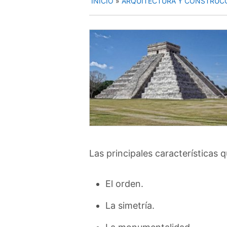
INICIO
»
ARQUITECTURA Y CONSTRUC
Las principales características 
El orden.
La simetría.