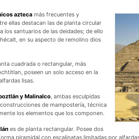
nicos azteca
más frecuentes y
tre ellas destacan las de planta circular
a los santuarios de las deidades; de ello
Ehécalt, en su aspecto de remolino dios
lanta cuadrada o rectangular, más
ochtitlan, poseen un solo acceso en la
lfardas lisas.
poztlán y Malinalco
, ambas esculpidas
 construcciones de mampostería, técnica
lmente los elementos que los componen.
lán
es de planta rectangular. Posee dos
forma piramidal con escalinatas limitadas por alfardas