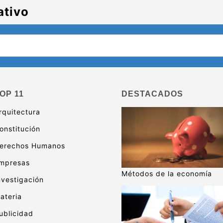
ativo
OP 11
DESTACADOS
rquitectura
onstitución
erechos Humanos
mpresas
Métodos de la economía
nvestigación
ateria
ublicidad