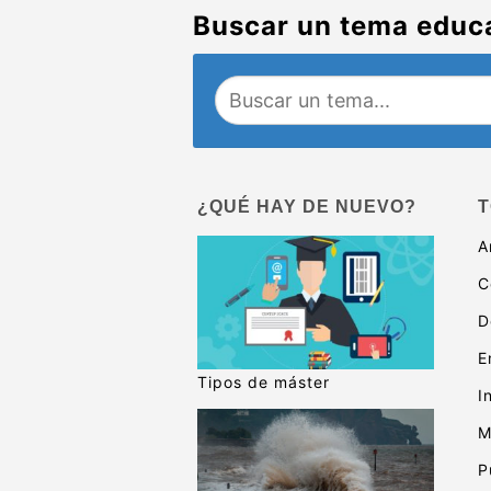
Buscar un tema educ
¿QUÉ HAY DE NUEVO?
T
A
C
D
E
Tipos de máster
I
M
P