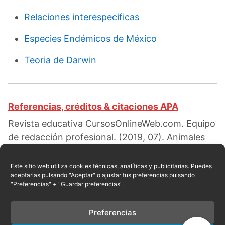
Relaciones interespecificas
Especies Endémicos de México
Teoria de Darwin
Referencias, créditos & citaciones APA
Revista educativa CursosOnlineWeb.com. Equipo
de redacción profesional. (2019, 07). Animales
endémicos de México. Escrito por:
Cecil E.
Matos (licenciada)
. Obtenido en fecha 08, 2026,
Este sitio web utiliza cookies técnicas, analíticas y publicitarias. Puedes
aceptarlas pulsando "Aceptar" o ajustar tus preferencias pulsando
desde el sitio web:
"Preferencias" + "Guardar preferencias".
https://cursosonlineweb.com/animales-
endemicos-de-mexico.html
Preferencias