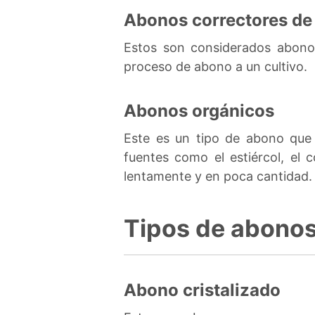
Abonos correctores de
Estos son considerados abonos
proceso de abono a un cultivo.
Abonos orgánicos
Este es un tipo de abono que 
fuentes como el estiércol, el
lentamente y en poca cantidad. 
Tipos de abonos
Abono cristalizado