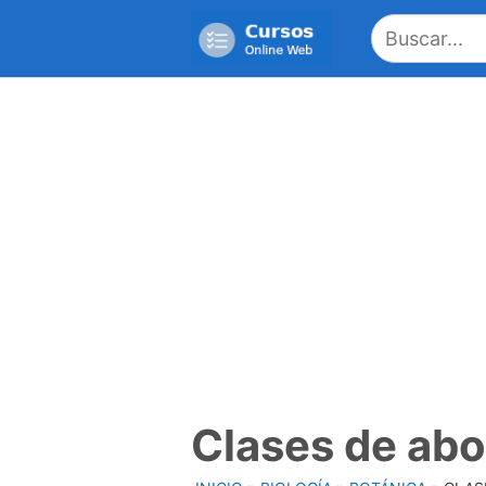
Saltar
al
contenido
Clases de ab