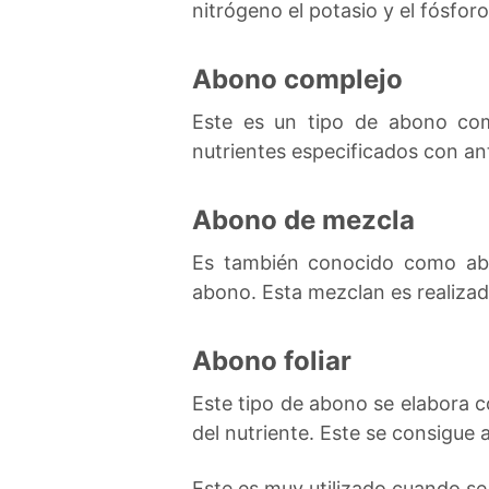
nitrógeno el potasio y el fósforo
Abono complejo
Este es un tipo de abono co
nutrientes especificados con ant
Abono de mezcla
Es también conocido como abo
abono. Esta mezclan es realizad
Abono foliar
Este tipo de abono se elabora co
del nutriente. Este se consigue 
Este es muy utilizado cuando se