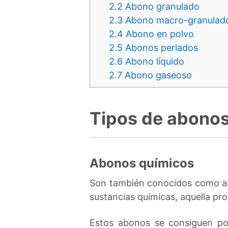
2.2
Abono granulado
2.3
Abono macro-granulad
2.4
Abono en polvo
2.5
Abonos perlados
2.6
Abono líquido
2.7
Abono gaseoso
Tipos de abonos
Abonos químicos
Son también conocidos como ab
sustancias químicas, aquella pr
Estos abonos se consiguen por