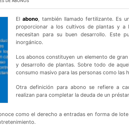
ES DE ABONOS
El
abono
, también llamado fertilizante. Es u
proporcionar a los cultivos de plantas y a 
necesitan para su buen desarrollo. Este 
inorgánico.
Los abonos constituyen un elemento de gran 
y desarrollo de plantas. Sobre todo de aque
consumo masivo para las personas como las hor
Otra definición para abono se refiere a c
realizan para completar la deuda de un présta
onoce como el derecho a entradas en forma de lote
ntretenimiento.