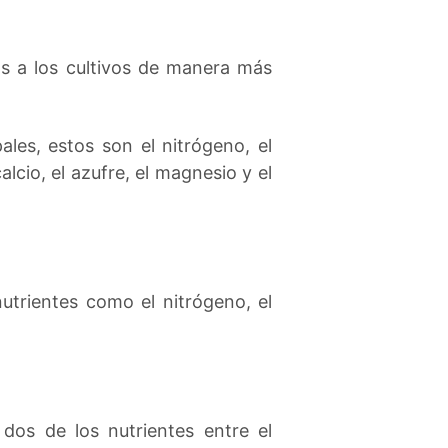
os a los cultivos de manera más
les, estos son el nitrógeno, el
cio, el azufre, el magnesio y el
trientes como el nitrógeno, el
dos de los nutrientes entre el