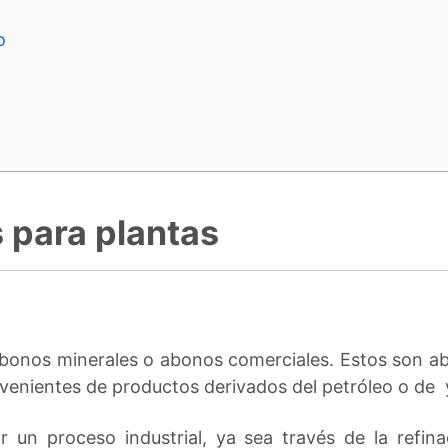
o
 para plantas
onos minerales o abonos comerciales. Estos son abo
ovenientes de productos derivados del petróleo o de 
 un proceso industrial, ya sea través de la refina