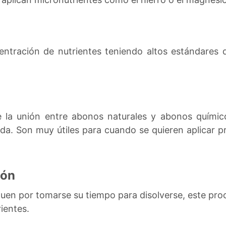
ntración de nutrientes teniendo altos estándares 
la unión entre abonos naturales y abonos químico
a. Son muy útiles para cuando se quieren aplicar p
ión
guen por tomarse su tiempo para disolverse, este pr
rientes.