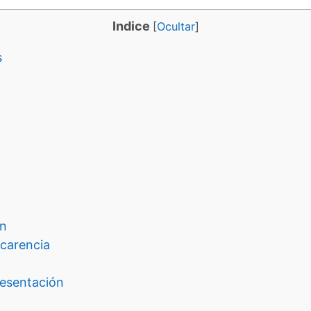
Indice
[
Ocultar
]
s
ón
carencia
esentación